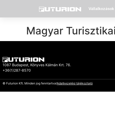
Vállalkozások 
Magyar Turisztika
1087 Budapest, Könyves Kálmán Krt. 76.
+36(1)287-8570
© Futurion Kft. Minden jog fenntartva!
Adatkezelési tájékoztató