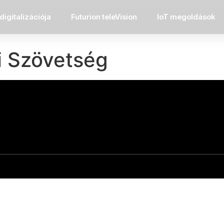
digitalizációja
Futurion teleVision
IoT megoldások
i Szövetség